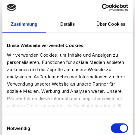
frei und abwechslungsreich von A wie Alpinski bis
Z wie Zugspitze: So unverwechselbar gestaltet sich
das Outdoor-Leben in unserem Hotel. Österreichs
schönste Plätze liegen euch hier zu Füßen und
Zustimmung
Details
Über Cookies
wollen von euch erkundet werden. In
Wanderschuhen oder auf dem Bike, auf Skiern
oder in Badekleidung: Entdeckt die Berge und
Diese Webseite verwendet Cookies
Seen der Tiroler Zugspitzarena beim Wandern,
Wir verwenden Cookies, um Inhalte und Anzeigen zu
Mountainbiken, Skifahren, Baden und vielen
personalisieren, Funktionen für soziale Medien anbieten
weiteren Aktivitäten.
zu können und die Zugriffe auf unsere Website zu
analysieren. Außerdem geben wir Informationen zu Ihrer
Zu den Aktivitäten
Verwendung unserer Website an unsere Partner für
soziale Medien, Werbung und Analysen weiter. Unsere
Partner führen diese Informationen möglicherweise mit
weiteren Daten zusammen, die Sie ihnen bereitgestellt
haben oder die sie im Rahmen Ihrer Nutzung der Dienste
gesammelt haben.
Einwilligungsauswahl
Notwendig