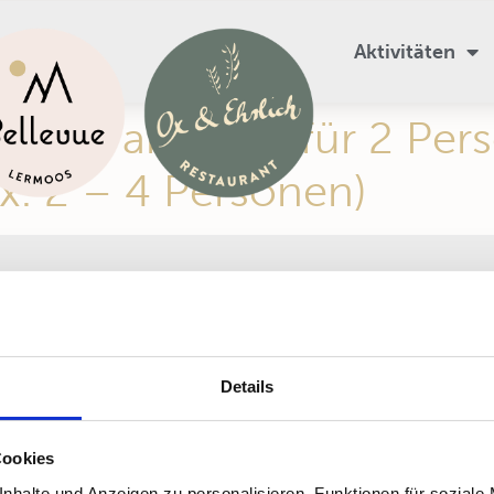
Aktivitäten
tein: ab 250€ für 2 Per
. 2 – 4 Personen)
Impressum
100% Ökostrom &
Greenhosting
Datenschutz
Details
Cookies
nhalte und Anzeigen zu personalisieren, Funktionen für soziale